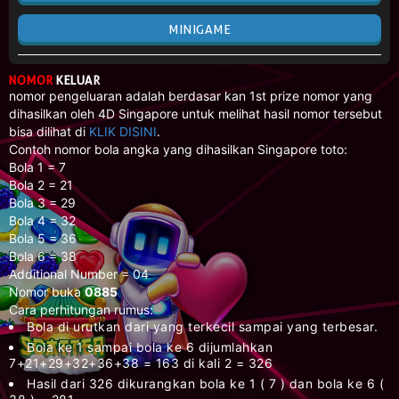
MINIGAME
NOMOR
KELUAR
nomor pengeluaran adalah berdasar kan 1st prize nomor yang
dihasilkan oleh 4D Singapore untuk melihat hasil nomor tersebut
bisa dilihat di
KLIK DISINI
.
Contoh nomor bola angka yang dihasilkan Singapore toto:
Bola 1 = 7
Bola 2 = 21
Bola 3 = 29
Bola 4 = 32
Bola 5 = 36
Bola 6 = 38
Additional Number = 04
Nomor buka
0885
Cara perhitungan rumus:
Bola di urutkan dari yang terkecil sampai yang terbesar.
Bola ke 1 sampai bola ke 6 dijumlahkan
7+21+29+32+36+38 = 163 di kali 2 = 326
Hasil dari 326 dikurangkan bola ke 1 ( 7 ) dan bola ke 6 (