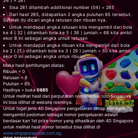
38 ) = 281
Sisa 281 ditambah additional number (04) = 285
Dari hasil 285, didapatkan 2 angka puluhan 85 tersebut.
Setelah itu dicari angka ratusan dan ribuan nya.
Untuk mendapat angka ratusan kita mengambil dari bola
ke 4 ( 32 ) ditambah bola ke 5 ( 36 ) jumlah = 68 kita ambil
ekor 8 ini sebagai angka untuk ratusan
Untuk mendapat angka ribuan kita mengambil dari bola
ke 2 ( 21 ) ditambah bola ke 3 ( 29 ) jumlah = 50 kita ambil
ekor 0 ini sebagai angka untuk ribuan
Maka hasil perhitungan diatas:
Ribuan = 0
Ratusan = 8
Puluhan = 85
Hasilnya = buka
0885
Untuk melihat hasil dari perputaran nomor untuk toto Singapore
ini bisa dilihat di website resminya.
Untuk togel jenis 4D Singapore pengeluaran setiap hari kami
mengambil pedoman sebagai nomor pengeluaran adalah
berdasar kan 1st prize nomor yang dihasilkan oleh 4D Singapore
untuk melihat hasil nomor tersebut bisa dilihat di
www.singaporepools.com.sg
.